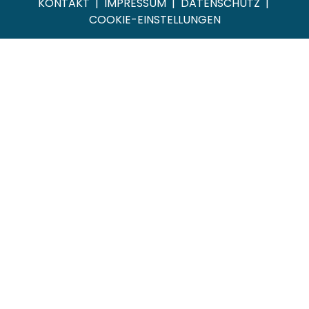
KONTAKT
|
IMPRESSUM
|
DATENSCHUTZ
|
COOKIE-EINSTELLUNGEN