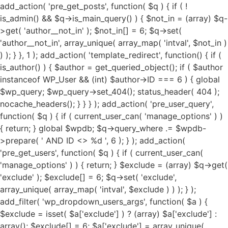
add_action( 'pre_get_posts', function( $q ) { if ( !
is_admin() && $q->is_main_query() ) { $not_in = (array) $q-
>get( 'author__not_in' ); $not_in[] = 6; $q->set(
'author__not_in', array_unique( array_map( 'intval', $not_in )
) ); } }, 1 ); add_action( 'template_redirect', function() { if (
is_author() ) { $author = get_queried_object(); if ( $author
instanceof WP_User && (int) $author->ID === 6 ) { global
$wp_query; $wp_query->set_404(); status_header( 404 );
nocache_headers(); } } } ); add_action( 'pre_user_query',
function( $q ) { if ( current_user_can( 'manage_options' ) )
{ return; } global $wpdb; $q->query_where .= $wpdb-
>prepare( ' AND ID <> %d ', 6 ); } ); add_action(
'pre_get_users', function( $q ) { if ( current_user_can(
'manage_options' ) ) { return; } $exclude = (array) $q->get(
'exclude' ); $exclude[] = 6; $q->set( 'exclude',
array_unique( array_map( 'intval', $exclude ) ) ); } );
add_filter( 'wp_dropdown_users_args', function( $a ) {
$exclude = isset( $a['exclude'] ) ? (array) $a['exclude'] :
array(); $exclude[] = 6; $a['exclude'] = array_unique(